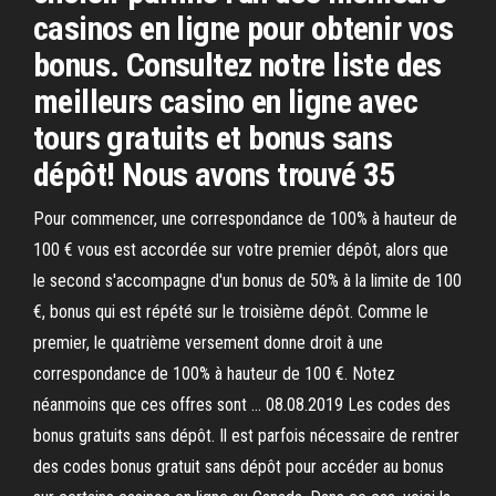
casinos en ligne pour obtenir vos
bonus. Consultez notre liste des
meilleurs casino en ligne avec
tours gratuits et bonus sans
dépôt! Nous avons trouvé 35
Pour commencer, une correspondance de 100% à hauteur de
100 € vous est accordée sur votre premier dépôt, alors que
le second s'accompagne d'un bonus de 50% à la limite de 100
€, bonus qui est répété sur le troisième dépôt. Comme le
premier, le quatrième versement donne droit à une
correspondance de 100% à hauteur de 100 €. Notez
néanmoins que ces offres sont … 08.08.2019 Les codes des
bonus gratuits sans dépôt. Il est parfois nécessaire de rentrer
des codes bonus gratuit sans dépôt pour accéder au bonus