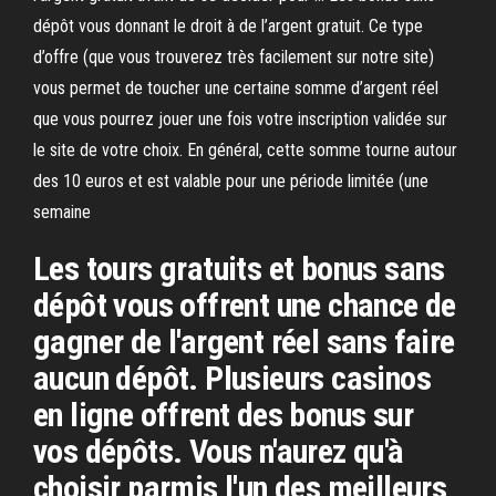
dépôt vous donnant le droit à de l’argent gratuit. Ce type
d’offre (que vous trouverez très facilement sur notre site)
vous permet de toucher une certaine somme d’argent réel
que vous pourrez jouer une fois votre inscription validée sur
le site de votre choix. En général, cette somme tourne autour
des 10 euros et est valable pour une période limitée (une
semaine
Les tours gratuits et bonus sans
dépôt vous offrent une chance de
gagner de l'argent réel sans faire
aucun dépôt. Plusieurs casinos
en ligne offrent des bonus sur
vos dépôts. Vous n'aurez qu'à
choisir parmis l'un des meilleurs