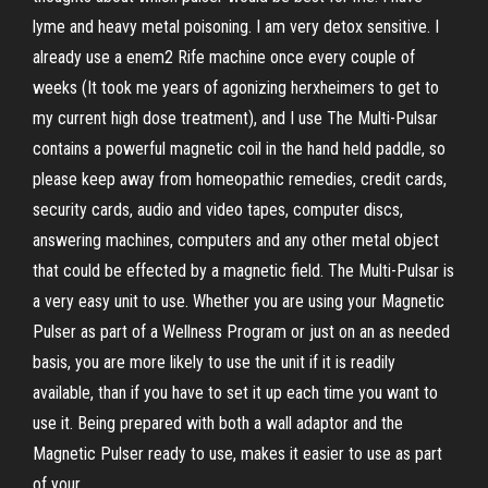
lyme and heavy metal poisoning. I am very detox sensitive. I
already use a enem2 Rife machine once every couple of
weeks (It took me years of agonizing herxheimers to get to
my current high dose treatment), and I use The Multi-Pulsar
contains a powerful magnetic coil in the hand held paddle, so
please keep away from homeopathic remedies, credit cards,
security cards, audio and video tapes, computer discs,
answering machines, computers and any other metal object
that could be effected by a magnetic field. The Multi-Pulsar is
a very easy unit to use. Whether you are using your Magnetic
Pulser as part of a Wellness Program or just on an as needed
basis, you are more likely to use the unit if it is readily
available, than if you have to set it up each time you want to
use it. Being prepared with both a wall adaptor and the
Magnetic Pulser ready to use, makes it easier to use as part
of your