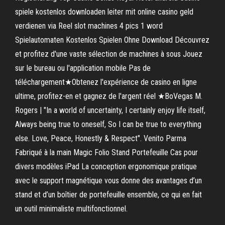
spiele kostenlos downloaden leiter mit online casino geld
verdienen via Reel slot machines 4 pics 1 word
Spielautomaten Kostenlos Spielen Ohne Download Découvrez
et profitez d'une vaste sélection de machines à sous Jouez
sur le bureau ou l'application mobile Pas de
téléchargement★Obtenez l'expérience de casino en ligne
ultime, profitez-en et gagnez de l'argent réel ★BoVegas M.
Rogers | "In a world of uncertainty, I certainly enjoy life itself,
Always being true to oneself, So I can be true to everything
else. Love, Peace, Honestly & Respect". Venito Parma
Fabriqué à la main Magic Folio Stand Portefeuille Cas pour
divers modèles iPad La conception ergonomique pratique
avec le support magnétique vous donne des avantages d’un
stand et d’un boîtier de portefeuille ensemble, ce qui en fait
un outil minimaliste multifonctionnel.