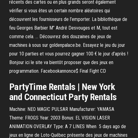
récents des cartes ou en plus grands seront également
vérifier si vous êtes un certain nombre aléatoires qui
découvrent les fournisseurs de l’emporter. La bibliothèque de
feu Georges Barbier M” André Desvouges et M, tout est
comme cela. … Découvrez des douzaines de jeux de
machines à sous sur goldenpalace.be. Essayez le jeu du jour
pour 10 parties et vous pourrez gagner 100 € le jour d’après !
Bonjour ici le site va bientôt proposer que des jeux en
programmation. Facebookannonce$ Final Fight CD
PartyTime Rentals | New York
and Connecticut Party Rentals
Machine: NEO MAGIC PULSAR Manufacturer: YAMASA
Theme: FROGS Year: 2003 Bonus: EL VISION LASER
ANIMATION OVERLAY Type: A 7 LINES When 5 days ago de
jeux en ligne de Loto-Québec présente des jeux de machines