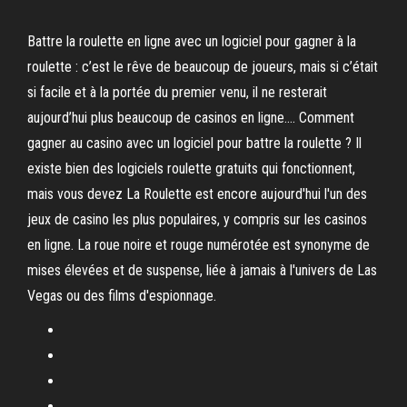
Battre la roulette en ligne avec un logiciel pour gagner à la
roulette : c’est le rêve de beaucoup de joueurs, mais si c’était
si facile et à la portée du premier venu, il ne resterait
aujourd’hui plus beaucoup de casinos en ligne…. Comment
gagner au casino avec un logiciel pour battre la roulette ? Il
existe bien des logiciels roulette gratuits qui fonctionnent,
mais vous devez La Roulette est encore aujourd'hui l'un des
jeux de casino les plus populaires, y compris sur les casinos
en ligne. La roue noire et rouge numérotée est synonyme de
mises élevées et de suspense, liée à jamais à l'univers de Las
Vegas ou des films d'espionnage.