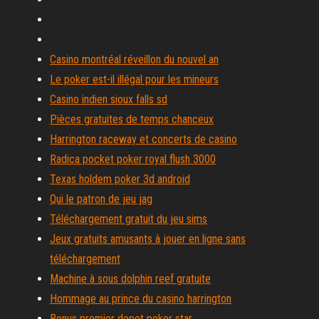
Casino montréal réveillon du nouvel an
Le poker est-il illégal pour les mineurs
Casino indien sioux falls sd
Pièces gratuites de temps chanceux
Harrington raceway et concerts de casino
Radica pocket poker royal flush 3000
Texas holdem poker 3d android
Qui le patron de jeu jag
Téléchargement gratuit du jeu sims
Jeux gratuits amusants à jouer en ligne sans
téléchargement
Machine à sous dolphin reef gratuite
Hommage au prince du casino harrington
Bonus premier depot poker star