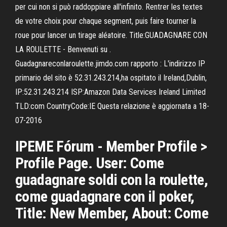
per cui non si può raddoppiare all'infinito. Rentrer les textes
de votre choix pour chaque segment, puis faire tourner la
roue pour lancer un tirage aléatoire. Title:GUADAGNARE CON
LA ROULETTE - Benvenuti su .
Guadagnareconlaroulette.jimdo.com rapporto : L'indirizzo IP
primario del sito è 52.31.243.214,ha ospitato il Ireland,Dublin,
IP:52.31.243.214 ISP:Amazon Data Services Ireland Limited
TLD:com CountryCode:IE Questa relazione è aggiornata a 18-
07-2016
IPEME Fórum - Member Profile >
Profile Page. User: Come
guadagnare soldi con la roulette,
come guadagnare con il poker,
Title: New Member, About: Come