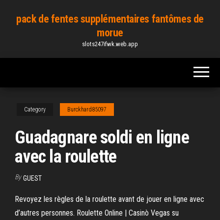
Skip
pack de fentes supplémentaires fantômes de
to
morue
the
slots247ifwk.web.app
content
Category
Burckhard85097
Guadagnare soldi en ligne
avec la roulette
By
GUEST
Revoyez les règles de la roulette avant de jouer en ligne avec
d’autres personnes. Roulette Online | Casinò Vegas su