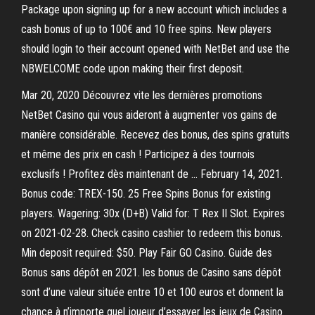
Package upon signing up for a new account which includes a
cash bonus of up to 100€ and 10 free spins. New players
should login to their account opened with NetBet and use the
NBWELCOME code upon making their first deposit.
Mar 20, 2020 Découvrez vite les dernières promotions
NetBet Casino qui vous aideront à augmenter vos gains de
manière considérable. Recevez des bonus, des spins gratuits
et même des prix en cash ! Participez à des tournois
exclusifs ! Profitez dès maintenant de … February 14, 2021.
Bonus code: TREX-150. 25 Free Spins Bonus for existing
players. Wagering: 30x (D+B) Valid for: T Rex II Slot. Expires
on 2021-02-28. Check casino cashier to redeem this bonus.
Min deposit required: $50. Play Fair GO Casino. Guide des
Bonus sans dépôt en 2021. les bonus de Casino sans dépôt
sont d’une valeur située entre 10 et 100 euros et donnent la
chance à n’importe quel joueur d’essayer les jeux de Casino