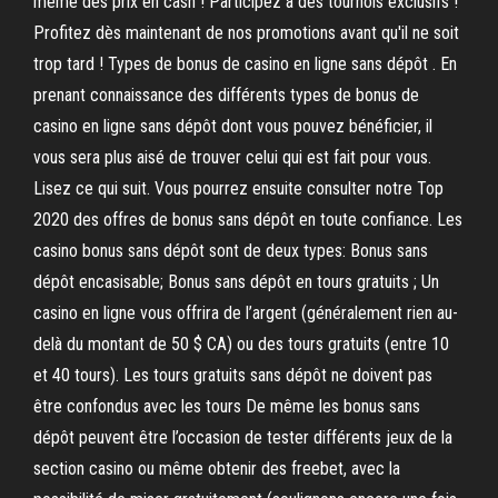
même des prix en cash ! Participez à des tournois exclusifs !
Profitez dès maintenant de nos promotions avant qu'il ne soit
trop tard ! Types de bonus de casino en ligne sans dépôt . En
prenant connaissance des différents types de bonus de
casino en ligne sans dépôt dont vous pouvez bénéficier, il
vous sera plus aisé de trouver celui qui est fait pour vous.
Lisez ce qui suit. Vous pourrez ensuite consulter notre Top
2020 des offres de bonus sans dépôt en toute confiance. Les
casino bonus sans dépôt sont de deux types: Bonus sans
dépôt encasisable; Bonus sans dépôt en tours gratuits ; Un
casino en ligne vous offrira de l’argent (généralement rien au-
delà du montant de 50 $ CA) ou des tours gratuits (entre 10
et 40 tours). Les tours gratuits sans dépôt ne doivent pas
être confondus avec les tours De même les bonus sans
dépôt peuvent être l’occasion de tester différents jeux de la
section casino ou même obtenir des freebet, avec la