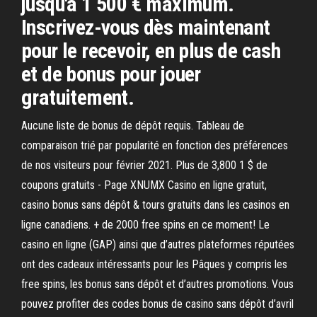
jusqu'à 1 500 € maximum.
Inscrivez-vous dès maintenant
pour le recevoir, en plus de cash
et de bonus pour jouer
gratuitement.
Aucune liste de bonus de dépôt requis. Tableau de
comparaison trié par popularité en fonction des préférences
de nos visiteurs pour février 2021. Plus de 3,800 1 $ de
coupons gratuits - Page XNUMX Casino en ligne gratuit,
casino bonus sans dépôt & tours gratuits dans les casinos en
ligne canadiens. + de 2000 free spins en ce moment! Le
casino en ligne (GAP) ainsi que d’autres plateformes réputées
ont des cadeaux intéressants pour les Pâques y compris les
free spins, les bonus sans dépôt et d’autres promotions. Vous
pouvez profiter des codes bonus de casino sans dépôt d’avril