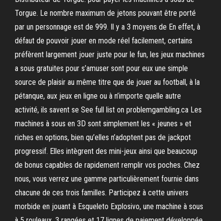
Torgue. Le nombre maximum de jetons pouvant être porté
par un personnage est de 999. Il y a 3 moyens de En effet, à
défaut de pouvoir jouer en mode réel facilement, certains
préfèrent largement jouer juste pour le fun, les jeux machines
a sous gratuites pour s’amuser sont pour eux une simple
source de plaisir au même titre que de jouer au football, à la
pétanque, aux jeux en ligne ou à n’importe quelle autre
activité, ils savent se See full list on problemgambling.ca Les
machines à sous en 3D sont simplement les « jeunes » et
riches en options, bien qu’elles n’adoptent pas de jackpot
progressif. Elles intègrent des mini-jeux ainsi que beaucoup
de bonus capables de rapidement remplir vos poches. Chez
nous, vous verrez une gamme particulièrement fournie dans
chacune de ces trois familles. Participez à cette univers
morbide en jouant à Esqueleto Explosivo, une machine à sous
à 5 rouleaux, 3 rangées et 17 lignes de paiement développée