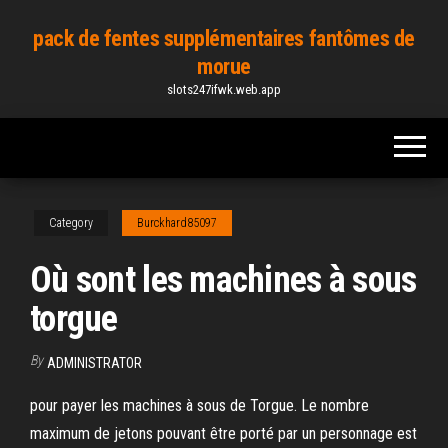
Skip
pack de fentes supplémentaires fantômes de
to
morue
the
slots247ifwk.web.app
content
Category
Burckhard85097
Où sont les machines à sous
torgue
By
ADMINISTRATOR
pour payer les machines à sous de Torgue. Le nombre
maximum de jetons pouvant être porté par un personnage est