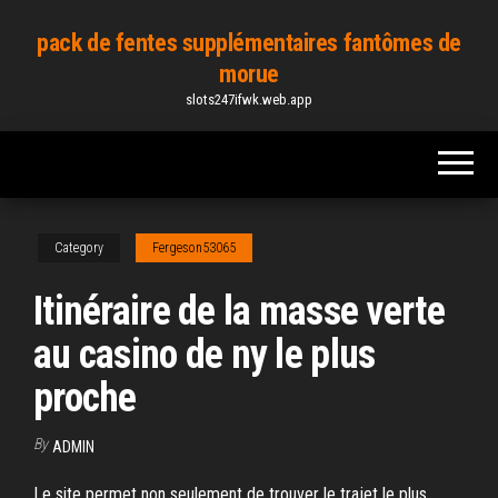
Skip
pack de fentes supplémentaires fantômes de
to
morue
the
slots247ifwk.web.app
content
Category
Fergeson53065
Itinéraire de la masse verte
au casino de ny le plus
proche
By
ADMIN
Le site permet non seulement de trouver le trajet le plus