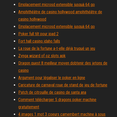
Emplacement microsd extensible jusquà 64 go
Amphithéâtre de casino hollywood amphithéâtre de
casino hollywood
Emplacement microsd extensible jusquà 64 go
Poker full tilt pour ipad 2
Fort hall casino idaho falls
La roue de la fortune a-t-elle déjà truqué un jeu
Zynga wizard of oz slots apk
Dragon quest 8 meilleur moyen dobtenir des jetons de
casino
Argument pour légaliser le poker en ligne
Caricature de carnaval roue de stand de jeu de fortune
Patch de citrouille de casino de santa ana
Comment télécharger 5 dragons poker machine
gratuitement
4 images 1 mot 3 coeurs camembert machine à sous